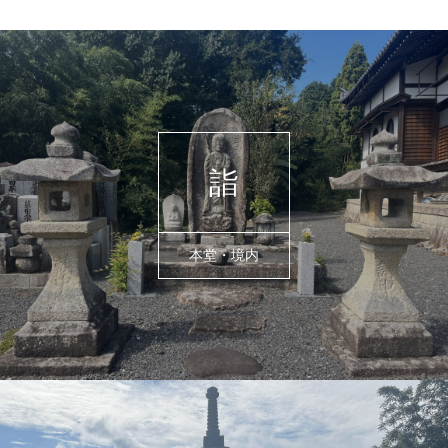
詣
本堂・境内