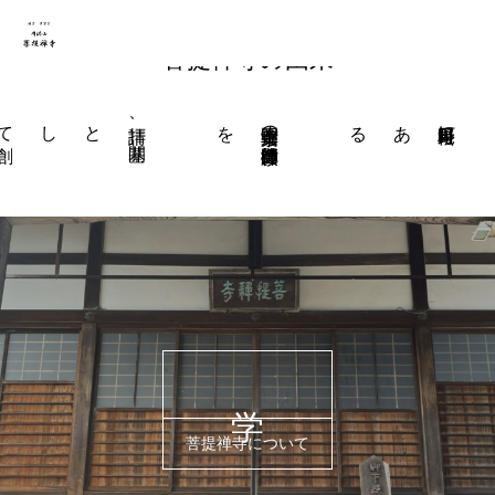
宗教や宗派問わずに、どなたでも永代供養がで
きます
菩提禅寺の由来
拝請、
開基
として
創
を
黄檗宗正明寺の
律師寂門道律禅師
日野町松尾にある
菩提禅寺の由来
菩提禅寺について