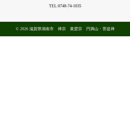
TEL:0748-74-1035
© 2026 滋賀県湖南市 禅宗 黄檗宗 円満山・菩提禅